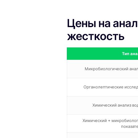
Цены на анал
жесткость
Тип ана
Микробиологический анали
Органолептические исследо
Химический анализ вод
Химический + микробиологи
показат