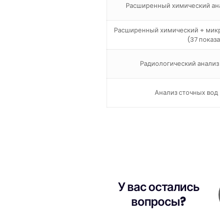
Расширенный химический ана
Расширенный химический + микр
(37 показ
Радиологический анализ 
Анализ сточных вод 
У вас остались
вопросы?