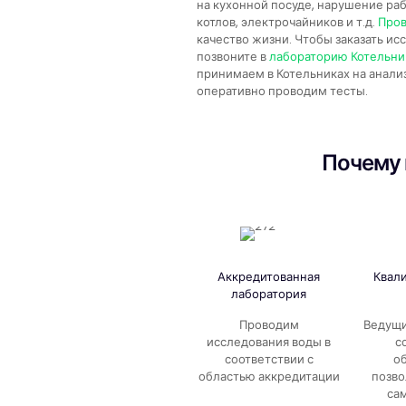
на кухонной посуде, нарушение ра
котлов, электрочайников и т.д.
Пров
качество жизни. Чтобы заказать ис
позвоните в
лабораторию Котельни
принимаем в Котельниках на анали
оперативно проводим тесты.
Почему 
Аккредитованная
Квал
лаборатория
Проводим
Ведущи
исследования воды в
с
соответствии с
о
областью аккредитации
позво
са