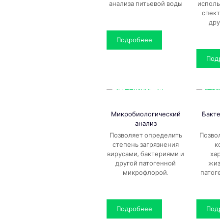
анализа питьевой воды
исполь
спек
дру
Подробнее
Под
Микробиологический
Бакт
анализ
Позволяет определить
Позво
степень загрязнения
к
вирусами, бактериями и
ха
другой патогенной
жиз
микрофлорой.
патог
Подробнее
Под