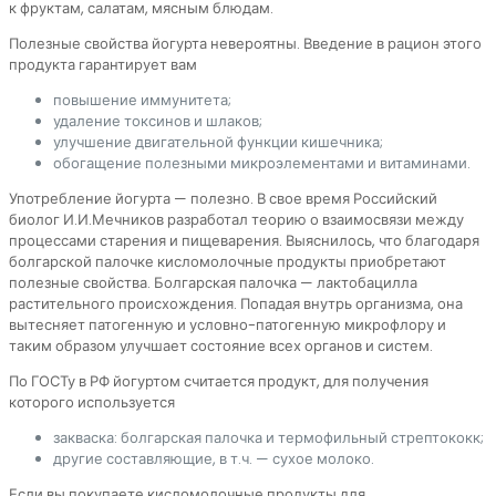
к фруктам, салатам, мясным блюдам.
Полезные свойства йогурта невероятны. Введение в рацион этого
продукта гарантирует вам
повышение иммунитета;
удаление токсинов и шлаков;
улучшение двигательной функции кишечника;
обогащение полезными микроэлементами и витаминами.
Употребление йогурта — полезно. В свое время Российский
биолог И.И.Мечников разработал теорию о взаимосвязи между
процессами старения и пищеварения. Выяснилось, что благодаря
болгарской палочке кисломолочные продукты приобретают
полезные свойства. Болгарская палочка — лактобацилла
растительного происхождения. Попадая внутрь организма, она
вытесняет патогенную и условно-патогенную микрофлору и
таким образом улучшает состояние всех органов и систем.
По ГОСТу в РФ йогуртом считается продукт, для получения
которого используется
закваска: болгарская палочка и термофильный стрептококк;
другие составляющие, в т.ч. — сухое молоко.
Если вы покупаете кисломолочные продукты для