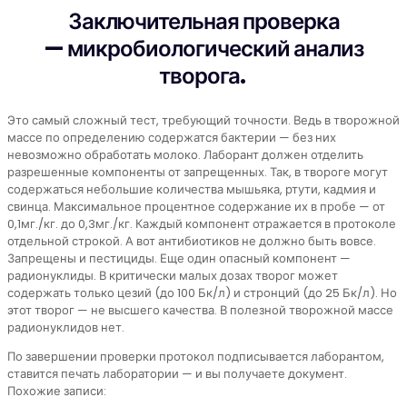
Заключительная проверка
— микробиологический анализ
творога.
Это самый сложный тест, требующий точности. Ведь в творожной
массе по определению содержатся бактерии — без них
невозможно обработать молоко. Лаборант должен отделить
разрешенные компоненты от запрещенных. Так, в твороге могут
содержаться небольшие количества мышьяка, ртути, кадмия и
свинца. Максимальное процентное содержание их в пробе — от
0,1мг./кг. до 0,3мг./кг. Каждый компонент отражается в протоколе
отдельной строкой. А вот антибиотиков не должно быть вовсе.
Запрещены и пестициды. Еще один опасный компонент —
радионуклиды. В критически малых дозах творог может
содержать только цезий (до 100 Бк/л) и стронций (до 25 Бк/л). Но
этот творог — не высшего качества. В полезной творожной массе
радионуклидов нет.
По завершении проверки протокол подписывается лаборантом,
ставится печать лаборатории — и вы получаете документ.
Похожие записи: